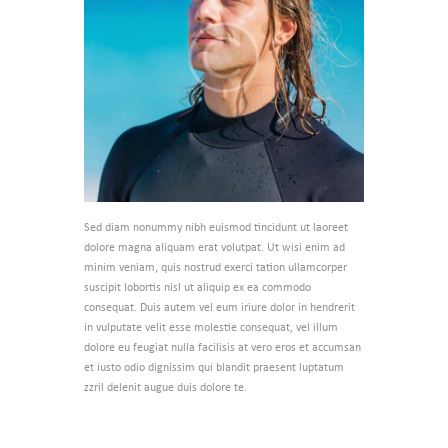
Sed diam nonummy nibh euismod tincidunt ut laoreet
dolore magna aliquam erat volutpat. Ut wisi enim ad
minim veniam, quis nostrud exerci tation ullamcorper
suscipit lobortis nisl ut aliquip ex ea commodo
consequat. Duis autem vel eum iriure dolor in hendrerit
in vulputate velit esse molestie consequat, vel illum
dolore eu feugiat nulla facilisis at vero eros et accumsan
et iusto odio dignissim qui blandit praesent luptatum
zzril delenit augue duis dolore te.