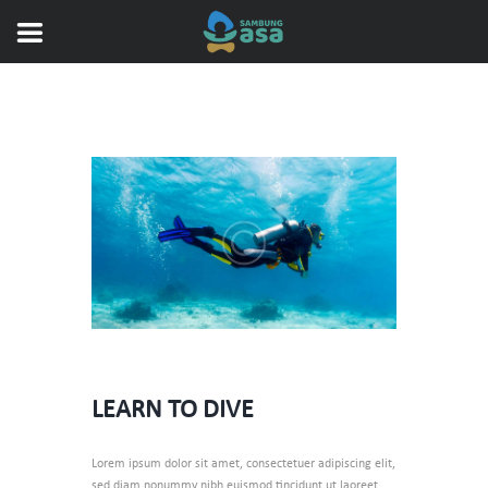
LEARN TO DIVE
Lorem ipsum dolor sit amet, consectetuer adipiscing elit,
sed diam nonummy nibh euismod tincidunt ut laoreet