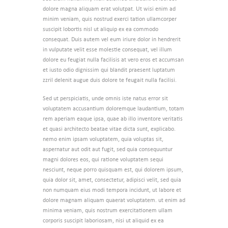
dolore magna aliquam erat volutpat. Ut wisi enim ad
minim veniam, quis nostrud exerci tation ullamcorper
suscipit lobortis nisl ut aliquip ex ea commodo
consequat. Duis autem vel eum iriure dolor in hendrerit
in vulputate velit esse molestie consequat, vel illum
dolore eu feugiat nulla facilisis at vero eros et accumsan
et iusto odio dignissim qui blandit praesent luptatum
zzril delenit augue duis dolore te feugait nulla facilisi.
Sed ut perspiciatis, unde omnis iste natus error sit
voluptatem accusantium doloremque laudantium, totam
rem aperiam eaque ipsa, quae ab illo inventore veritatis
et quasi architecto beatae vitae dicta sunt, explicabo.
nemo enim ipsam voluptatem, quia voluptas sit,
aspernatur aut odit aut fugit, sed quia consequuntur
magni dolores eos, qui ratione voluptatem sequi
nesciunt, neque porro quisquam est, qui dolorem ipsum,
quia dolor sit, amet, consectetur, adipisci velit, sed quia
non numquam eius modi tempora incidunt, ut labore et
dolore magnam aliquam quaerat voluptatem. ut enim ad
minima veniam, quis nostrum exercitationem ullam
corporis suscipit laboriosam, nisi ut aliquid ex ea